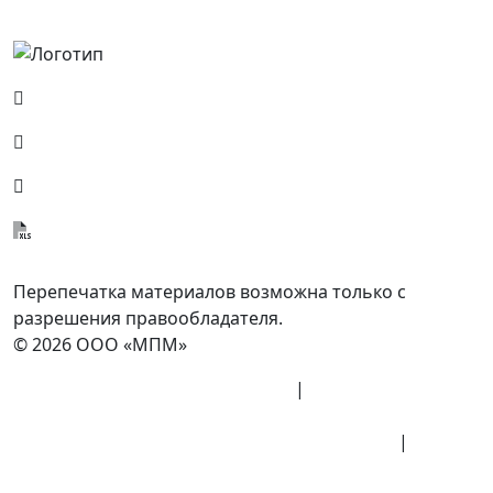
Россия, Москва, Посланников пер., д. 5, стр. 6
8 (800) 700-77-05
info@minpromarket.ru
Отправить спецификацию
Перепечатка материалов возможна только с
разрешения правообладателя.
© 2026 ООО «МПМ»
Политика конфиденциальности
|
Согласие на
обработку данных
Политика обработки персональных данных
|
Публичная оферта