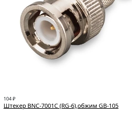
104 ₽
Штекер BNC-7001C (RG-6),обжим GB-105