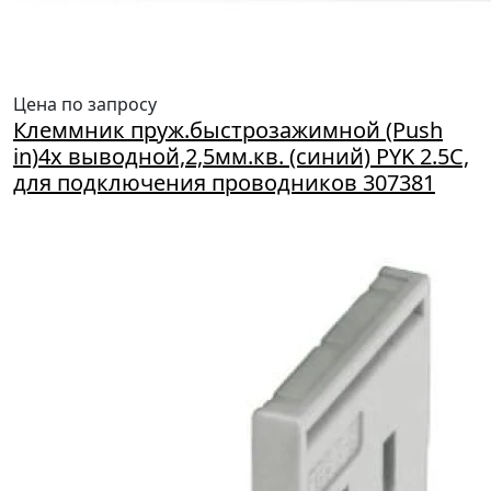
Цена по запросу
Клеммник пруж.быстрозажимной (Push
in)4х выводной,2,5мм.кв. (синий) PYK 2.5C,
для подключения проводников 307381