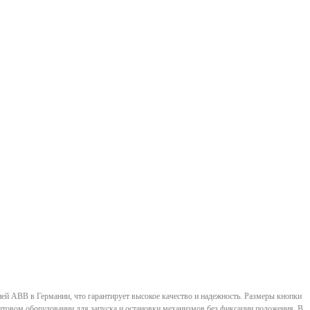
ей ABB в Германии, что гарантирует высокое качество и надежность. Размеры кнопки
ытовом оборудовании для запуска и остановки механизмов без фиксации положения. В