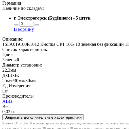
Германия
Наличие по складам:
г. Электрогорск (Будённого) - 5 штук
В корзину
Описание:
1SFA619100R1012 Кнопка CP1-10G-10 зеленая без фиксации 
Список характеристик:
Цвет:
Зеленый
Диаметр установки:
22,3мм
ДxШxВ:
55мм/30мм/30мм
Ед.Измерения:
шт.
Производитель:
ABB
Вес:
0,02кг.
Запросить дополнительные характеристики
Кнопка CP1-10G-10 зеленого цвета без фиксации с одним нормально открытым контак
составляют 55 мм в длину, 30 мм в ширину и 30 мм в высоту, диаметр отверстия для