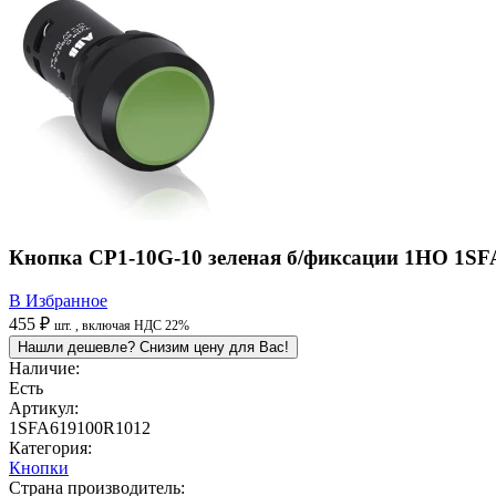
Кнопка CP1-10G-10 зеленая б/фиксации 1HO 1S
В Избранное
455 ₽
шт.
, включая НДС 22%
Нашли дешевле? Снизим цену для Вас!
Наличие:
Есть
Артикул:
1SFA619100R1012
Категория:
Кнопки
Страна производитель: