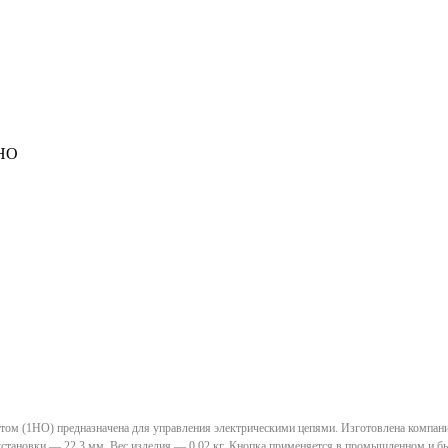
1HO
том (1HO) предназначена для управления электрическими цепями. Изготовлена компани
 установки — 22,3 мм. Вес изделия — 0,02 кг. Кнопка применяется в промышленном и б