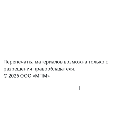
Россия, Москва, Посланников пер., д. 5, стр. 6
8 (800) 700-77-05
info@minpromarket.ru
Отправить спецификацию
Перепечатка материалов возможна только с
разрешения правообладателя.
© 2026 ООО «МПМ»
Политика конфиденциальности
|
Согласие на
обработку данных
Политика обработки персональных данных
|
Публичная оферта