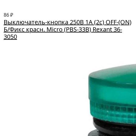
86 ₽
Выключатель-кнопка 250В 1А (2с) OFF-(ON)
Б/Фикс красн. Micro (PBS-33В) Rexant 36-
3050