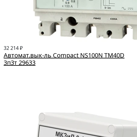
32 214 ₽
Автомат.вык-ль Compact NS100N TM40D
3п3т 29633