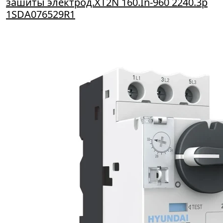
зашиты электрод.XT2N 160.In-960 2240.3p
1SDA076529R1