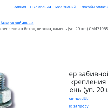
Главная
О компании
База знаний
Способы оплат
Анкера забивные
репления в бетон, кирпич, камень (уп. 20 шт.) CM471065
Анкер забивно
для крепления 
камень (уп. 20
В Избранное
Цена по запросу