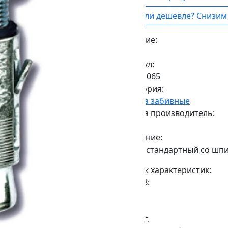
Нашли дешевле? Снизим 
Наличие:
Под заказ
Артикул:
CM471065
Категория:
Анкера забивные
Страна производитель:
Китай
Описание:
Анкер стандартный со шп
Список характеристик:
ДxШxВ:
90мм.
Вес:
0,086кг.