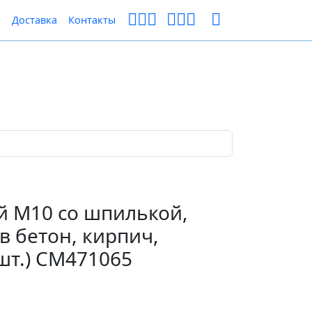
ы
Доставка
Контакты
й М10 со шпилькой,
в бетон, кирпич,
 шт.) CM471065