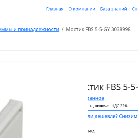
Главная
О компании
База знаний
Сп
еммы и принадлежности
Мостик FBS 5-5-GY 3038998
Мостик FBS 5-5
В Избранное
176 ₽
шт.
, включая НДС 22%
Нашли дешевле? Снизим 
Наличие:
Есть