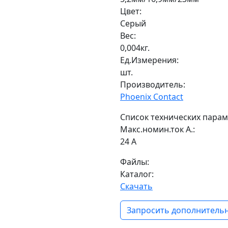
Цвет:
Серый
Вес:
0,004кг.
Ед.Измерения:
шт.
Производитель:
Phoenix Contact
Список технических парам
Макс.номин.ток А.:
24 А
Файлы:
Каталог:
Скачать
Запросить дополнительн