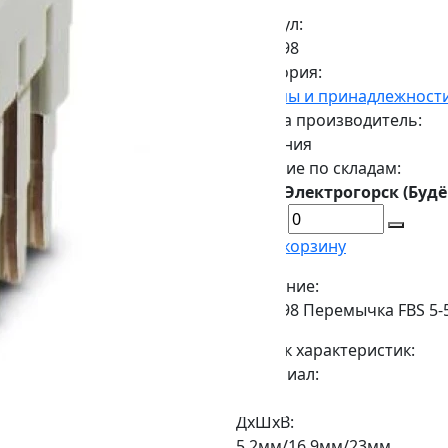
Артикул:
3038998
Категория:
Клеммы и принадлежност
Страна производитель:
Германия
Наличие по складам:
г. Электрогорск (Будё
В корзину
Описание:
3038998 Перемычка FBS 5-
Список характеристик:
Материал:
Медь
ДxШxВ:
5,2мм/16,9мм/23мм