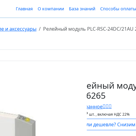
Главная
О компании
База знаний
Способы оплат
ле и аксессуары
Релейный модуль PLC-RSC-24DC/21AU 
Релейный моду
2966265
В Избранное
1 215 ₽
шт.
, включая НДС 22%
Нашли дешевле? Снизим 