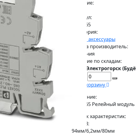
Наличие:
Есть
Артикул:
2966265
Категория:
Реле и аксессуары
Страна производитель:
Германия
Наличие по складам:
г. Электрогорск (Будё
В корзину
Описание:
2966265 Релейный модуль 
Список характеристик:
ДxШxВ:
94мм/6,2мм/80мм