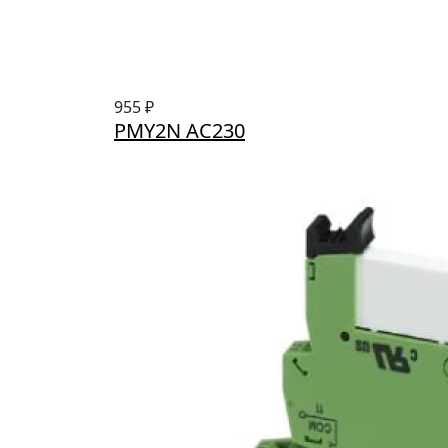
955 ₽
PMY2N AC230