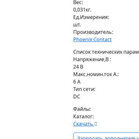
Вес:
0,031кг.
Ед.Измерения:
шт.
Производитель:
Phoenix Contact
Список технических парам
Напряжение,В :
24 В
Макс.номин.ток А.:
6 А
Тип сети:
DC
Файлы:
Каталог:
Скачать
Запросить дополнительн