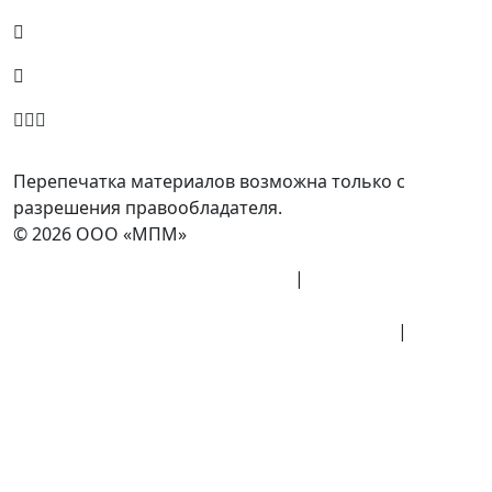
8 (800) 700-77-05
info@minpromarket.ru
Отправить спецификацию
Перепечатка материалов возможна только с
разрешения правообладателя.
© 2026 ООО «МПМ»
Политика конфиденциальности
|
Согласие на
обработку данных
Политика обработки персональных данных
|
Публичная оферта