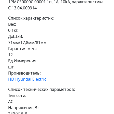
1PMCS0000C 00001 1п, 1А, 10kA, характеристика
C 13.04.000914
Список характеристик:
Вес:
0,1кг.
ДxШxВ:
71мм/17,8мм/81мм
Гарантия мес.:
12
Ед.Измерения:
шт.
Производитель:
HD Hyundai Electric
Список технических параметров:
Тип сети:
AC
Напряжение,В :
240/415 В