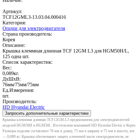
Наличие:
Под заказ
Артикул:
TCF12GML3-13.03.04.000416
Категория:
Опции для электродвигателя
Страна производитель:
Корея
Описание:
Крышка клеммная длинная TCF 12GM L3 для HGM50H/L,
125 одна шт.
Список характеристик:
Вес:
0,089кг.
ДxШxВ:
76мм/75мм/75мм
Ед.Измерения:
шт.
Производитель:
HD Hyundai Electric
Запросить дополнительные характеристики
Крышка клеммная длинная TCF12GM-L3 предназначена для электродвигателей
моделей HGM50H и HGM50L. Изготовлена компанией HD Hyundai Electric в Корее.
Размеры изделия составляют 76 мм в длину, 75 мм в ширину и 75 мм в высоту, вес
— 0,089 кг. Крышка обеспечивает защиту клеммной части электродвигателя, не