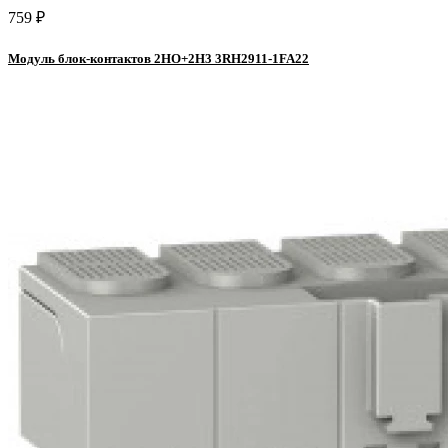
759 ₽
Модуль блок-контактов 2HO+2H3 3RH2911-1FA22