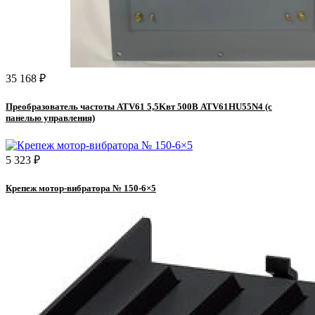
35 168 ₽
Преобразователь частоты ATV61 5,5Kвт 500В ATV61HU55N4 (с
панелью управления)
5 323 ₽
Крепеж мотор-вибратора № 150-6×5