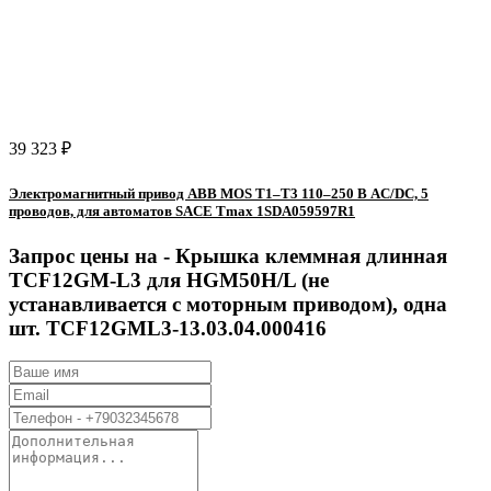
39 323 ₽
Электромагнитный привод ABB MOS T1–T3 110–250 В AC/DC, 5
проводов, для автоматов SACE Tmax 1SDA059597R1
Запрос цены на -
Крышка клеммная длинная
TCF12GM-L3 для HGM50H/L (не
устанавливается с моторным приводом), одна
шт. TCF12GML3-13.03.04.000416