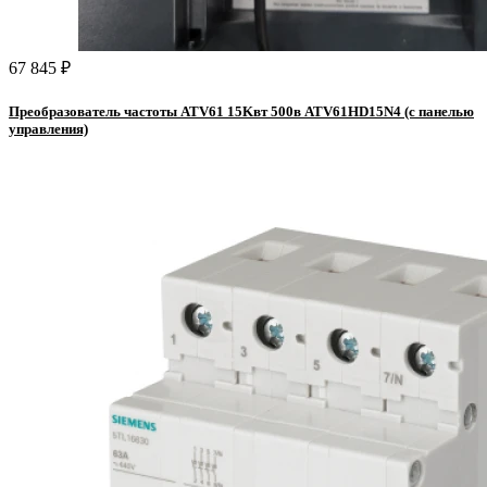
67 845 ₽
Преобразователь частоты ATV61 15Kвт 500в ATV61HD15N4 (с панелью
управления)