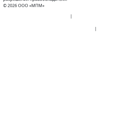
© 2026 ООО «МПМ»
Политика конфиденциальности
|
Согласие на
обработку данных
Политика обработки персональных данных
|
Публичная оферта