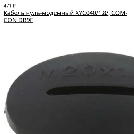
471 ₽
Кабель нуль-модемный XYC040/1.8/, COM-
CON DB9F