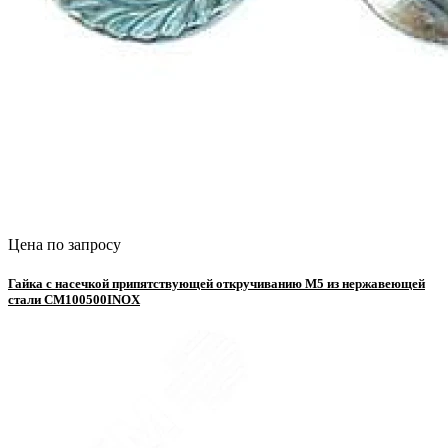
Цена по запросу
Гайка с насечкой припятствующей откручиванию М5 из нержавеющей
стали CM100500INOX