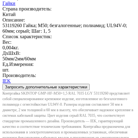
Гайки
Страна производитель:
Китай
Описание:
53119260 Гайка; M50; безгалогенные; полиамид; UL94V-0;
60мм; серый; Шаг: 1, 5
Список характеристик:
Вес:
0,004кг.
ДxШxВ:
50мм/2мм/60мм
Ед.Измерения:
шт.
Производитель:
IEK
Запросить дополнительные характеристики
Контргайка SKINTOP GMP-HF-M50×1,5 RAL 7035 LGY 53119260 представляет
собой специализированное крепежное изделие, изготовленное из безгалогенного
полиамида с огнестойкостью UL94V-0. Размеры изделия составляют 50 мм в
диаметре, 2 мм толщиной и 60 мм в высоту, что обеспечивает надежное крепление в
системах кабельной защиты. Цвет изделия серый RAL 7035, что соответствует
стандартам промышленного дизайна. Производитель — IEK, гарантирующий
качество и соответствие техническим требованиям. Контргайка предназначена для
использования в электротехнических и промышленных установках, обеспечивая
надежное фиксирование кабельных вводов и предотвращая их самопроизвольное