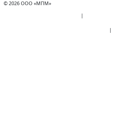
© 2026 ООО «МПМ»
Политика конфиденциальности
|
Согласие на
обработку данных
Политика обработки персональных данных
|
Публичная оферта