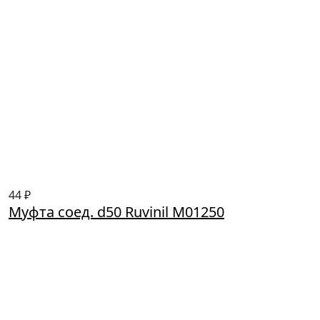
44 ₽
Муфта соед. d50 Ruvinil М01250