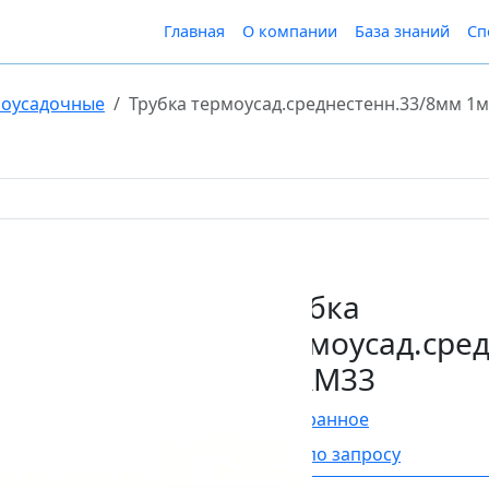
Главная
О компании
База знаний
Сп
моусадочные
Трубка термоусад.среднестенн.33/8мм 1
Трубка
термоусад.сре
2CRM33
В Избранное
Цена по запросу