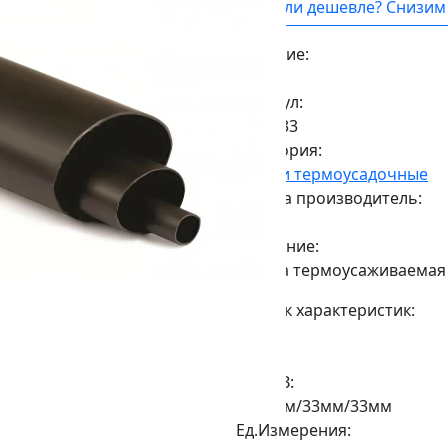
Нашли дешевле? Снизим 
Наличие:
Под заказ
Артикул:
2CRM33
Категория:
Трубки термоусадочные
Страна производитель:
Китай
Описание:
Трубка термоусаживаемая
Список характеристик:
Вес:
0,68кг.
ДxШxВ:
1000мм/33мм/33мм
Ед.Измерения: