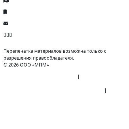
Россия, Москва, Посланников пер., д. 5, стр. 6
8 (800) 700-77-05
info@minpromarket.ru
Отправить спецификацию
Перепечатка материалов возможна только с
разрешения правообладателя.
© 2026 ООО «МПМ»
Политика конфиденциальности
|
Согласие на
обработку данных
Политика обработки персональных данных
|
Публичная оферта