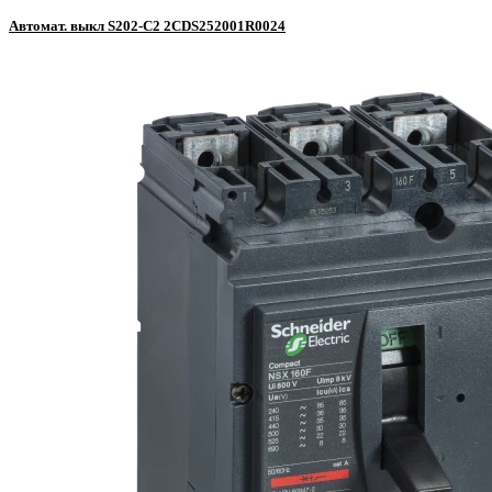
Автомат. выкл S202-C2 2CDS252001R0024