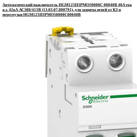
Автоматический выключатель HGM125H3PMOS0000C 00040B 40A ток
к.з. 42кА АС380/415В (13.03.07.000791), для защиты цепей от КЗ и
перегрузки HGM125H3PMOS0000C00040B