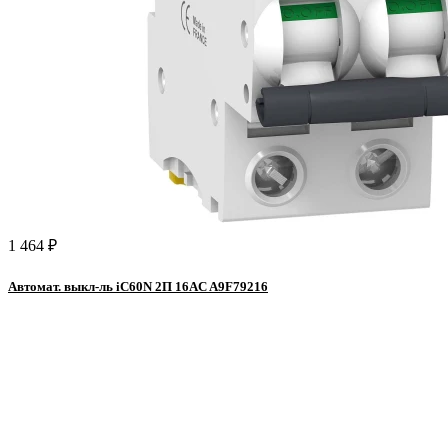
1 464 ₽
Автомат. выкл-ль iC60N 2П 16AC A9F79216