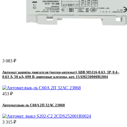
3 083 ₽
Автомат защиты двигателя (мотор-автомат) ABB MS116-0.63, 3P, 0.4–
0.63 А, 50 кА, 690 В, винтовые клеммы, арт. 1SAM250000R1004
453 ₽
Автомат.вык-ль C60A 2П 32АС 23868
3 315 ₽