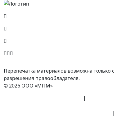
Россия, Москва, Посланников пер., д. 5, стр. 6
8 (800) 700-77-05
info@minpromarket.ru
Отправить спецификацию
Перепечатка материалов возможна только с
разрешения правообладателя.
© 2026 ООО «МПМ»
Политика конфиденциальности
|
Согласие на
обработку данных
Политика обработки персональных данных
|
Публичная оферта