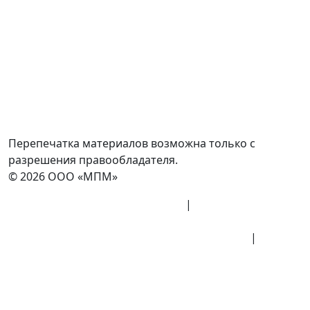
Россия, Москва, Посланников пер., д. 5, стр. 6
8 (800) 700-77-05
info@minpromarket.ru
Отправить спецификацию
Перепечатка материалов возможна только с
разрешения правообладателя.
© 2026 ООО «МПМ»
Политика конфиденциальности
|
Согласие на
обработку данных
Политика обработки персональных данных
|
Публичная оферта