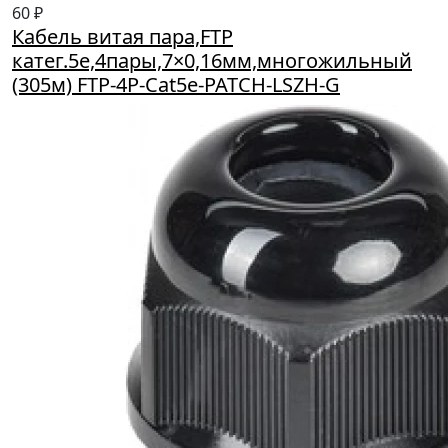
60 ₽
Кабель витая пара,FTP
катег.5е,4пары,7×0,16мм,многожильный
(305м) FTP-4P-Cat5e-PATCH-LSZH-G