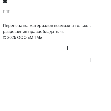
info@minpromarket.ru
Отправить спецификацию
Перепечатка материалов возможна только с
разрешения правообладателя.
© 2026 ООО «МПМ»
Политика конфиденциальности
|
Согласие на
обработку данных
Политика обработки персональных данных
|
Публичная оферта