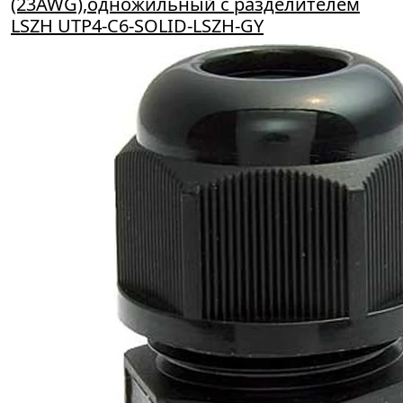
(23AWG),одножильный с разделителем
LSZH UTP4-C6-SOLID-LSZH-GY