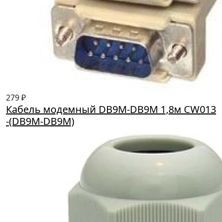
279 ₽
Кабель модемный DB9M-DB9M 1,8м CW013
-(DB9M-DB9M)