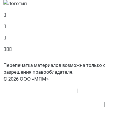
Россия, Москва, Посланников пер., д. 5, стр. 6
8 (800) 700-77-05
info@minpromarket.ru
Отправить спецификацию
Перепечатка материалов возможна только с
разрешения правообладателя.
© 2026 ООО «МПМ»
Политика конфиденциальности
|
Согласие на
обработку данных
Политика обработки персональных данных
|
Публичная оферта