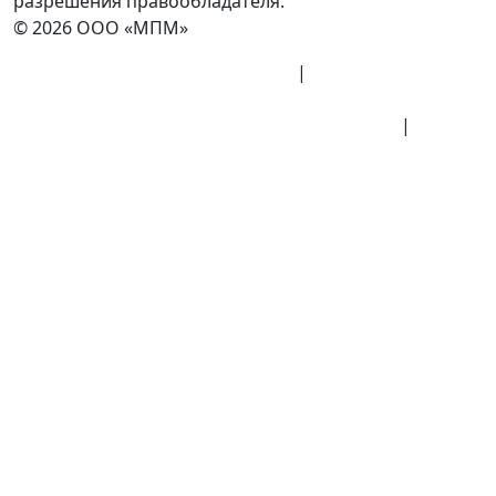
разрешения правообладателя.
© 2026 ООО «МПМ»
Политика конфиденциальности
|
Согласие на
обработку данных
Политика обработки персональных данных
|
Публичная оферта