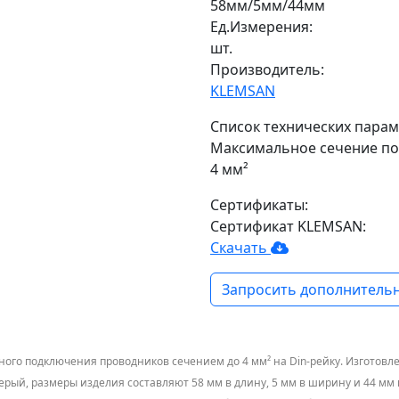
58мм/5мм/44мм
Ед.Измерения:
шт.
Производитель:
KLEMSAN
Список технических парам
Максимальное сечение п
4 мм²
Сертификаты:
Сертификат KLEMSAN:
Скачать
Запросить дополнительн
го подключения проводников сечением до 4 мм² на Din-рейку. Изготовле
ерый, размеры изделия составляют 58 мм в длину, 5 мм в ширину и 44 мм в