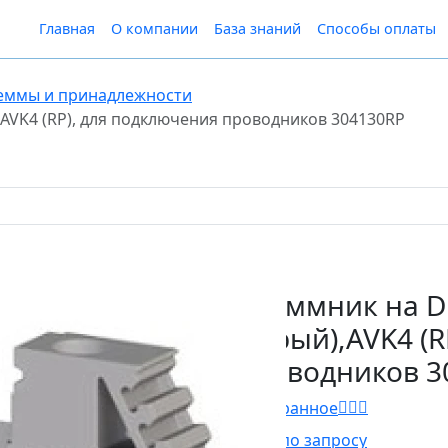
Главная
О компании
База знаний
Способы оплаты
еммы и принадлежности
),AVK4 (RP), для подключения проводников 304130RP
Клеммник на Di
(серый),AVK4 (
проводников 3
В Избранное
Цена по запросу