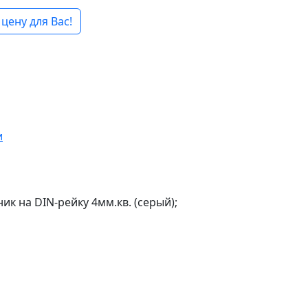
цену для Вас!
и
к на DIN-рейку 4мм.кв. (серый);