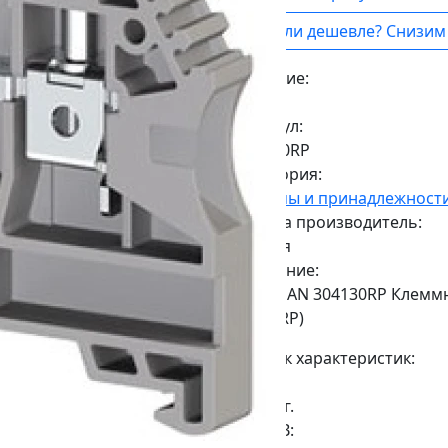
Нашли дешевле? Снизим 
Наличие:
Под заказ
Артикул:
304130RP
Категория:
Клеммы и принадлежност
Страна производитель:
Турция
Описание:
KLEMSAN 304130RP Клеммни
AVK4(RP)
Список характеристик:
Вес:
0,008кг.
ДxШxВ: