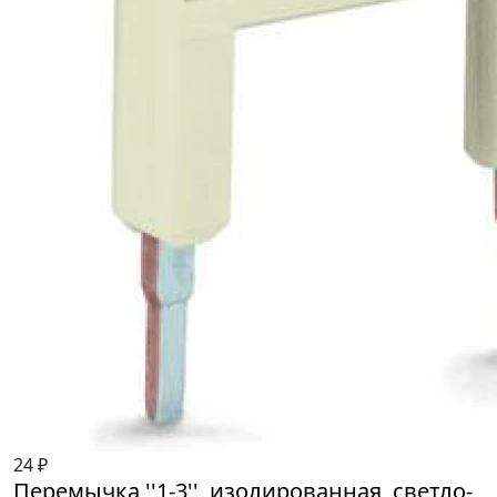
24 ₽
Перемычка ''1-3'', изолированная, светло-