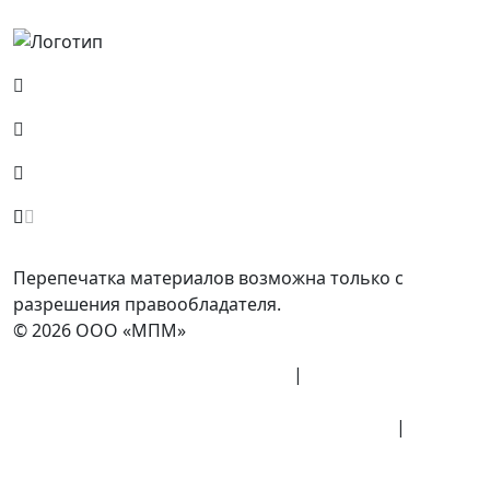
Россия, Москва, Посланников пер., д. 5, стр. 6
8 (800) 700-77-05
info@minpromarket.ru
Отправить спецификацию
Перепечатка материалов возможна только с
разрешения правообладателя.
© 2026 ООО «МПМ»
Политика конфиденциальности
|
Согласие на
обработку данных
Политика обработки персональных данных
|
Публичная оферта