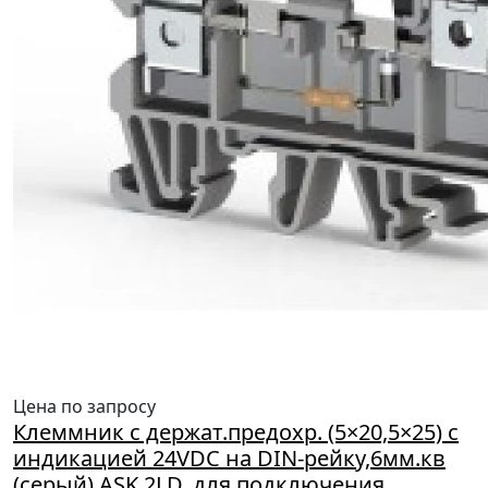
Цена по запросу
Клеммник с держат.предохр. (5×20,5×25) с
индикацией 24VDC на DIN-рейку,6мм.кв
(серый) ASK 2LD, для подключения