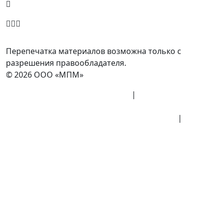
info@minpromarket.ru
Отправить спецификацию
Перепечатка материалов возможна только с
разрешения правообладателя.
© 2026 ООО «МПМ»
Политика конфиденциальности
|
Согласие на
обработку данных
Политика обработки персональных данных
|
Публичная оферта