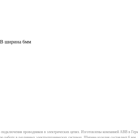
0В ширина 6мм
дключения проводников в электрических цепях. Изготовлены компанией ABB в Герман
ую работу в различных электротехнических системах. Ширина изделия составляет 6 мм, 