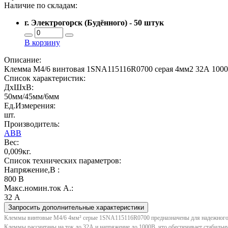
Наличие по складам:
г. Электрогорск (Будённого) - 50 штук
В корзину
Описание:
Клемма M4/6 винтовая 1SNA115116R0700 серая 4мм2 32А 100
Список характеристик:
ДxШxВ:
50мм/45мм/6мм
Ед.Измерения:
шт.
Производитель:
ABB
Вес:
0,009кг.
Список технических параметров:
Напряжение,В :
800 В
Макс.номин.ток А.:
32 А
Запросить дополнительные характеристики
Клеммы винтовые M4/6 4мм² серые 1SNA115116R0700 предназначены для надежного по
Клеммы рассчитаны на ток до 32А и напряжение до 1000В, что обеспечивает стабильн