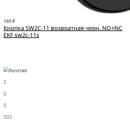
169 ₽
Кнопка SW2C-11 возвратная черн. NO+NC
EKF sw2c-11s
Россия, Москва, Посланников пер., д. 5, стр. 6
8 (800) 700-77-05
info@minpromarket.ru
Отправить спецификацию