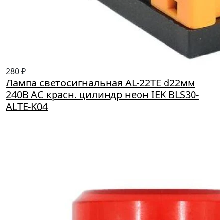
280 ₽
Лампа светосигнальная AL-22TE d22мм
240В AC красн. цилиндр неон IEK BLS30-
ALTE-K04