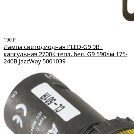
190 ₽
Лампа светодиодная PLED-G9 9Вт
капсульная 2700К тепл. бел. G9 590лм 175-
240В JazzWay 5001039