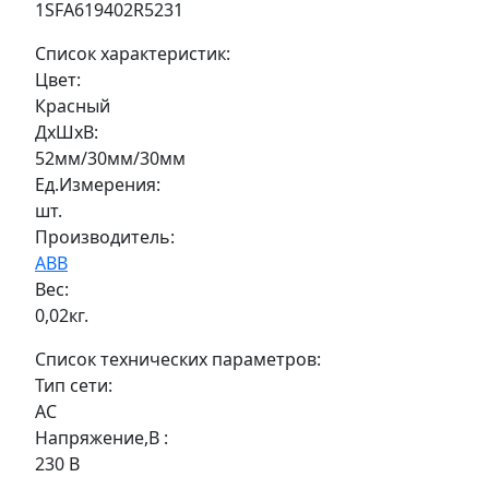
1SFA619402R5231
Список характеристик:
Цвет:
Красный
ДxШxВ:
52мм/30мм/30мм
Ед.Измерения:
шт.
Производитель:
ABB
Вес:
0,02кг.
Список технических параметров:
Тип сети:
AC
Напряжение,В :
230 В