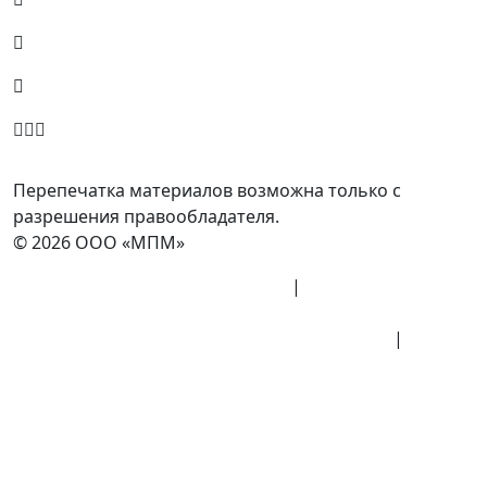
8 (800) 700-77-05
info@minpromarket.ru
Отправить спецификацию
Перепечатка материалов возможна только с
разрешения правообладателя.
© 2026 ООО «МПМ»
Политика конфиденциальности
|
Согласие на
обработку данных
Политика обработки персональных данных
|
Публичная оферта