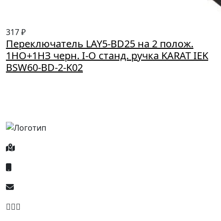
317 ₽
Переключатель LAY5-BD25 на 2 полож.
1НО+1НЗ черн. I-O станд. ручка KARAT IEK
BSW60-BD-2-K02
Россия, Москва, Посланников пер., д. 5, стр. 6
8 (800) 700-77-05
info@minpromarket.ru
Отправить спецификацию