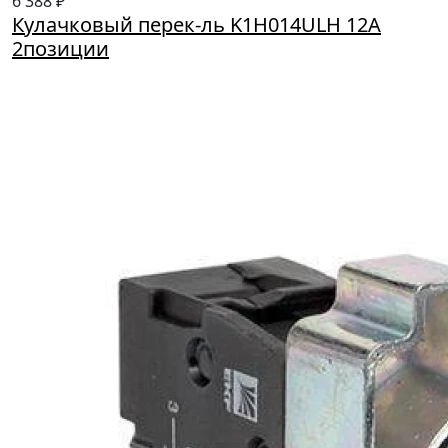
6 388 ₽
Кулачковый перек-ль K1H014ULH 12А
2позиции