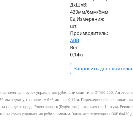
ДxШxВ:
430мм/6мм/6мм
Ед.Измерения:
шт.
Производитель:
ABB
Вес:
0,14кг.
Запросить дополнительн
назначен для ручек управления рубильниками типа ОТ160-250. Изготовле
0 мм в длину, с сечением 6×6 мм, вес 0,14 кг. Переходник обеспечивает 
 на складе в городе Электрогорск (Будённого) в количестве 1 штука. Рек
тановка ручек управления рубильниками. Закажите переходник OXP 6×430 