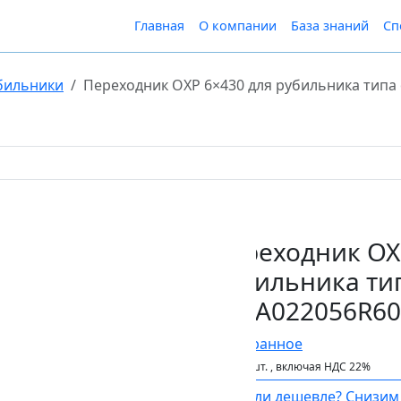
Главная
О компании
База знаний
Сп
бильники
Переходник OXP 6×430 для рубильника типа 
Переходник OX
рубильника тип
1SCA022056R60
В Избранное
901 ₽
шт.
, включая НДС 22%
Нашли дешевле? Снизим 