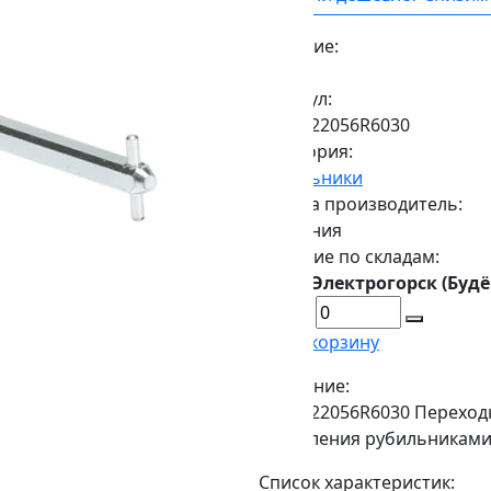
Наличие:
Есть
Артикул:
1SCA022056R6030
Категория:
Рубильники
Страна производитель:
Германия
Наличие по складам:
г. Электрогорск (Будё
В корзину
Описание:
1SCA022056R6030 Переход
управления рубильниками 
Список характеристик: