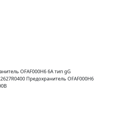
анитель OFAF000H6 6A тип gG
022627R0400 Предохранитель OFAF000H6
00В