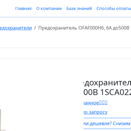
Главная
О компании
База знаний
Способы оплат
едохранители
Предохранитель OFAF000H6, 6A до500B
Предохранител
до500B 1SCA02
В Избранное
Цена по запросу
Нашли дешевле? Снизим 