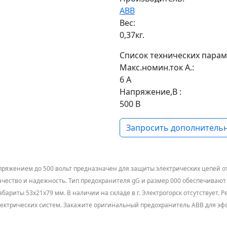
ABB
Вес:
0,37кг.
Список технических парам
Макс.номин.ток А.:
6 А
Напряжение,В :
500 В
Запросить дополнительн
ряжением до 500 вольт предназначен для защиты электрических цепей от
ачество и надежность. Тип предохранителя gG и размер 000 обеспечиваю
габариты 53х21х79 мм. В наличии на складе в г. Электрогорск отсутствует
лектрических систем. Закажите оригинальный предохранитель ABB для э