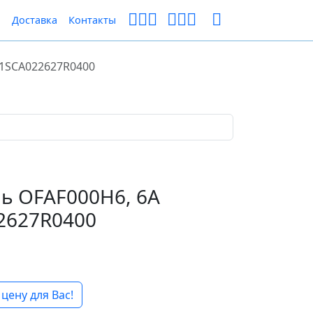
ы
Доставка
Контакты
 1SCA022627R0400
ь OFAF000H6, 6A
2627R0400
цену для Вас!