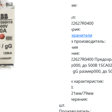
Наличие:
Под заказ
Артикул:
1SCA022627R0400
Категория:
Предохранители
Страна производитель:
Германия
Описание:
1SCA022627R0400 Предохр
размер000, до 500В 1SCA
6A тип gG размер000, до 5
Список характеристик:
ДxШxВ:
53мм/21мм/79мм
Ед.Измерения:
шт.
Производитель: