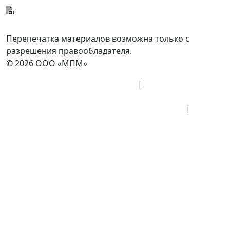
Отправить спецификацию
Перепечатка материалов возможна только с
разрешения правообладателя.
© 2026 ООО «МПМ»
Политика конфиденциальности
|
Согласие на
обработку данных
Политика обработки персональных данных
|
Публичная оферта