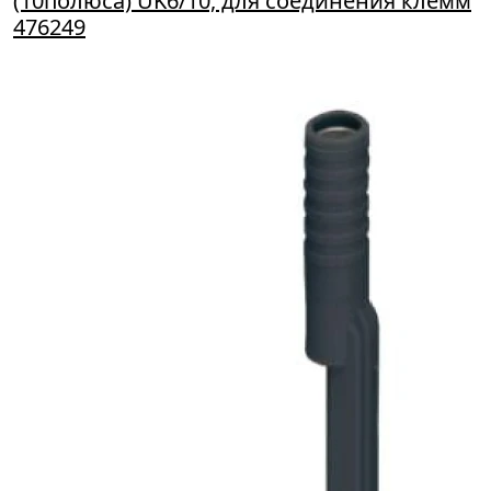
(10полюса) UK6/10, для соединения клемм
476249