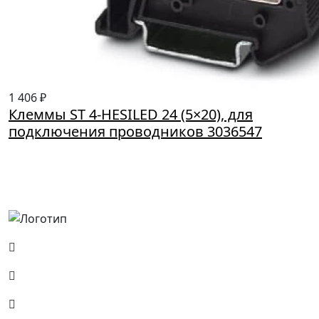
1 406 ₽
Клеммы ST 4-HESILED 24 (5×20), для
подключения проводников 3036547
Россия, Москва, Посланников пер., д. 5, стр. 6
8 (800) 700-77-05
info@minpromarket.ru