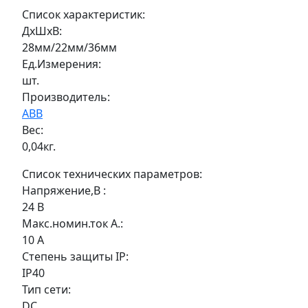
Список характеристик:
ДxШxВ:
28мм/22мм/36мм
Ед.Измерения:
шт.
Производитель:
ABB
Вес:
0,04кг.
Список технических параметров:
Напряжение,В :
24 В
Макс.номин.ток А.:
10 А
Степень защиты IP:
IP40
Тип сети:
DС