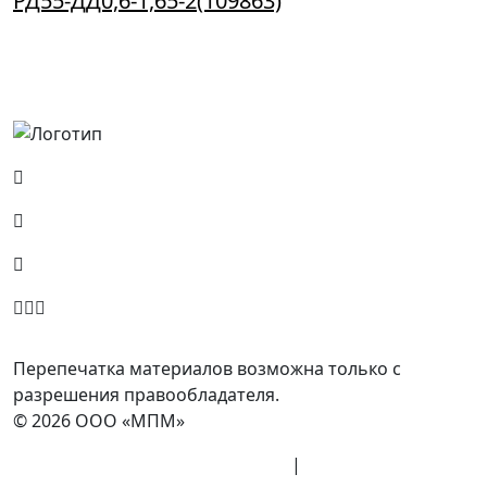
РД55-ДД0,6-1,65-2(109863)
Россия, Москва, Посланников пер., д. 5, стр. 6
8 (800) 700-77-05
info@minpromarket.ru
Отправить спецификацию
Перепечатка материалов возможна только с
разрешения правообладателя.
© 2026 ООО «МПМ»
Политика конфиденциальности
|
Согласие на