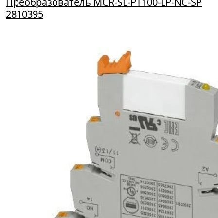
Преобразователь МСR-SL-PT100-LP-NC-SP
2810395