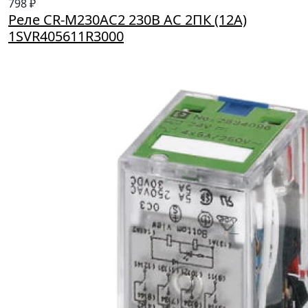
798 ₽
Реле CR-M230АС2 230В АС 2ПК (12А)
1SVR405611R3000