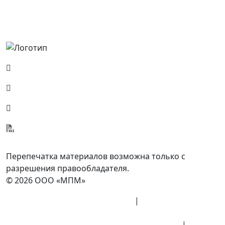
Россия, Москва, Посланников пер., д. 5, стр. 6
8 (800) 700-77-05
info@minpromarket.ru
Отправить спецификацию
Перепечатка материалов возможна только с
разрешения правообладателя.
© 2026 ООО «МПМ»
Политика конфиденциальности
|
Согласие на
обработку данных
Политика обработки персональных данных
|