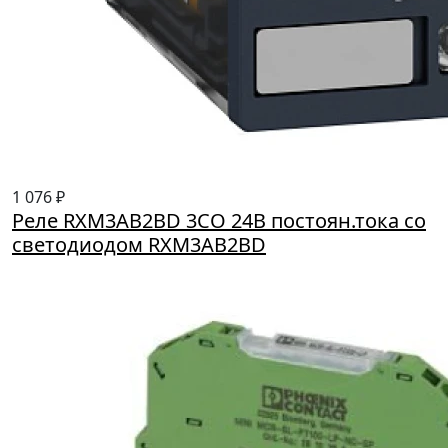
1 076 ₽
Реле RXM3AB2ВD 3CO 24B постоян.тока со
светодиодом RXM3AB2BD