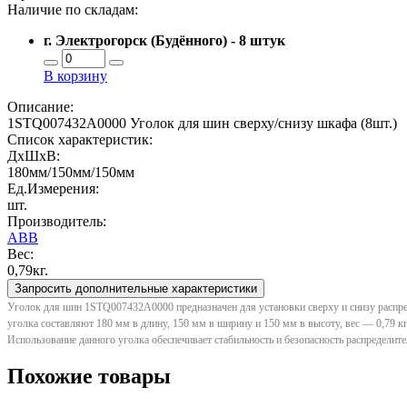
Наличие по складам:
г. Электрогорск (Будённого) - 8 штук
В корзину
Описание:
1STQ007432A0000 Уголок для шин сверху/снизу шкафа (8шт.)
Список характеристик:
ДxШxВ:
180мм/150мм/150мм
Ед.Измерения:
шт.
Производитель:
ABB
Вес:
0,79кг.
Запросить дополнительные характеристики
Уголок для шин 1STQ007432A0000 предназначен для установки сверху и снизу распре
уголка составляют 180 мм в длину, 150 мм в ширину и 150 мм в высоту, вес — 0,79 кг
Использование данного уголка обеспечивает стабильность и безопасность распредел
Похожие товары