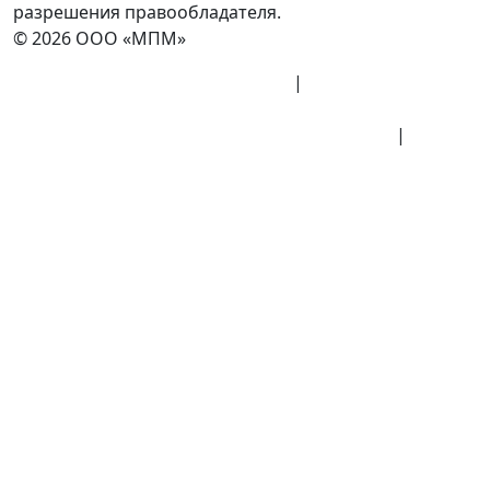
разрешения правообладателя.
© 2026 ООО «МПМ»
Политика конфиденциальности
|
Согласие на
обработку данных
Политика обработки персональных данных
|
Публичная оферта