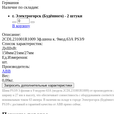
Германия
Наличие по складам:
г. Электрогорск (Будённого) - 2 штуки
В корзину
Описание:
2CDL231001R1009 3ф.шина к. 9мод.63А PS3/9
Список характеристик:
ДxШxВ:
158мм/21мм/27мм
Ед.Измерения:
шт.
Производитель:
ABB
Вес:
0,09кг.
Запросить дополнительные характеристики
Шина PS3/9 3-фазная к 9 модулю 63А (модель 2CDL231001R1009) от производителя AB
ширину и 27 мм в высоту, что обеспечивает совместимость с оборудованием соответст
номинальным током 63 ампера. В наличии на складе в городе Электрогорск (Будённог
PS3/9 с доставкой и гарантией качества от ABB прямо сейчас.