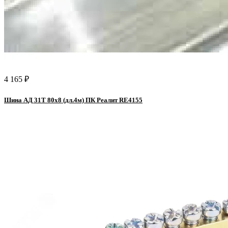
4 165 ₽
Шина АД 31Т 80х8 (дл.4м) ПК Реалит RE4155