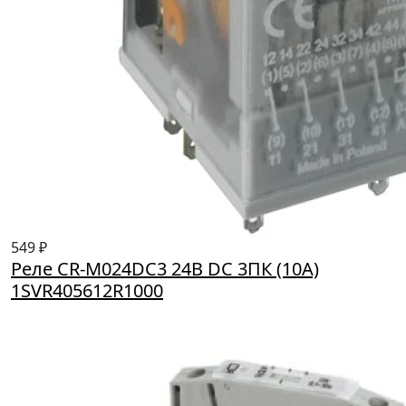
549 ₽
Реле CR-M024DC3 24B DC 3ПК (10A)
1SVR405612R1000