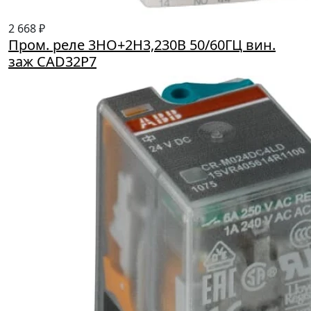
2 668 ₽
Пром. реле 3HO+2H3,230В 50/60ГЦ вин.
заж CAD32P7