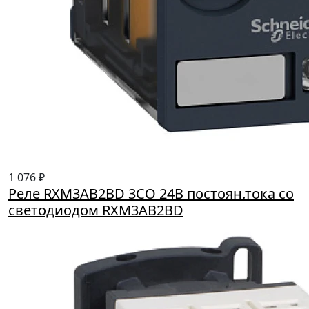
1 076 ₽
Реле RXM3AB2ВD 3CO 24B постоян.тока со
светодиодом RXM3AB2BD