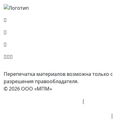
Россия, Москва, Посланников пер., д. 5, стр. 6
8 (800) 700-77-05
info@minpromarket.ru
Отправить спецификацию
Перепечатка материалов возможна только с
разрешения правообладателя.
© 2026 ООО «МПМ»
Политика конфиденциальности
|
Согласие на
обработку данных
Политика обработки персональных данных
|
Публичная оферта