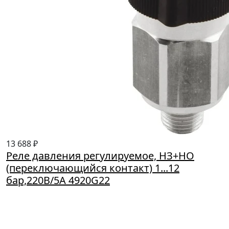
13 688 ₽
Реле давления регулируемое, НЗ+НО
(переключающийся контакт) 1...12
бар,220В/5А 4920G22