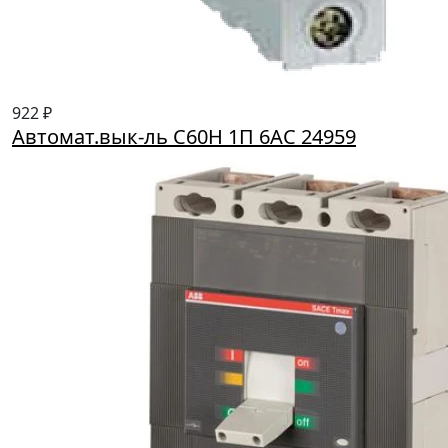
922 ₽
Автомат.вык-ль C60Н 1П 6АС 24959