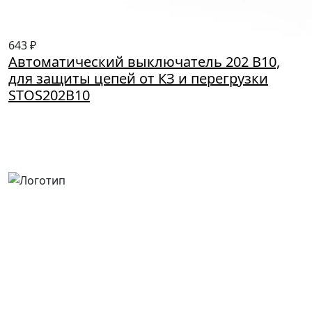
643 ₽
Автоматический выключатель 202 B10,
для защиты цепей от КЗ и перегрузки
STOS202B10
Россия, Москва, Посланников пер., д. 5, стр. 6
8 (800) 700-77-05
info@minpromarket.ru
Отправить спецификацию