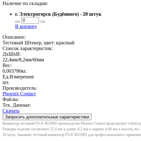
Наличие по складам:
г. Электрогорск (Будённого) - 20 штук
В корзину
Описание:
Тестовый Штекер, цвет: красный
Список характеристик:
ДxШxВ:
22,4мм/8,2мм/60мм
Вес:
0,003780кг.
Ед.Измерения:
шт.
Производитель:
Phoenix Contact
Файлы:
Тех. Данные:
Скачать
Запросить дополнительные характеристики
Коннектор тестовый PS-8 3031005 производства Phoenix Contact представляет собой к
Размеры изделия составляют 22,4 мм в длину, 8,2 мм в ширину и 60 мм в высоту, вес 
20 штук. Закажите тестовый коннектор PS-8 3031005 для профессионального примене