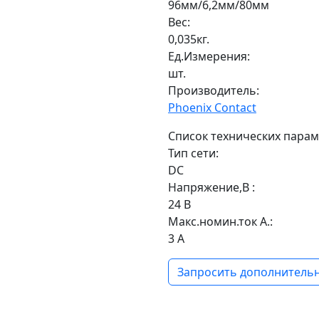
96мм/6,2мм/80мм
Вес:
0,035кг.
Ед.Измерения:
шт.
Производитель:
Phoenix Contact
Список технических парам
Тип сети:
DC
Напряжение,В :
24 В
Макс.номин.ток А.:
3 А
Запросить дополнительн