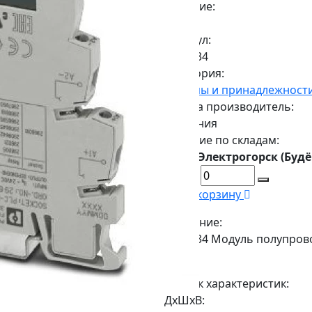
Наличие:
Есть
Артикул:
2966634
Категория:
Клеммы и принадлежност
Страна производитель:
Германия
Наличие по складам:
г. Электрогорск (Будё
В корзину
Описание:
2966634 Модуль полупрово
2
Список характеристик:
ДxШxВ: