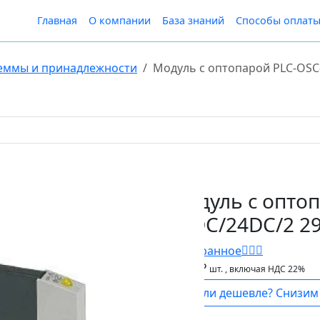
Главная
О компании
База знаний
Способы оплат
еммы и принадлежности
Модуль с оптопарой PLC-OSC
Модуль с опто
24DC/24DC/2 2
В Избранное
2 063 ₽
шт.
, включая НДС 22%
Нашли дешевле? Снизим 