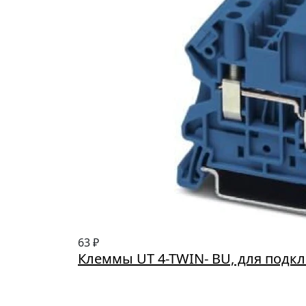
63 ₽
Клеммы UT 4-TWIN- BU, для подк