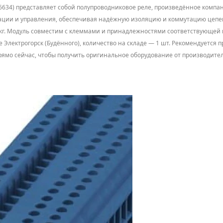
6634) представляет собой полупроводниковое реле, произведённое компани
ации и управления, обеспечивая надёжную изоляцию и коммутацию цепей 
035 кг. Модуль совместим с клеммами и принадлежностями соответствующей
де Электрогорск (Будённого), количество на складе — 1 шт. Рекомендуетс
рямо сейчас, чтобы получить оригинальное оборудование от производителя