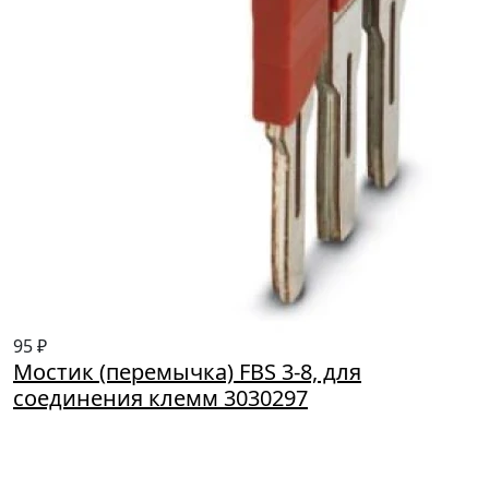
95 ₽
Мостик (перемычка) FBS 3-8, для
соединения клемм 3030297