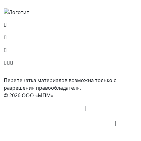
Россия, Москва, Посланников пер., д. 5, стр. 6
8 (800) 700-77-05
info@minpromarket.ru
Отправить спецификацию
Перепечатка материалов возможна только с
разрешения правообладателя.
© 2026 ООО «МПМ»
Политика конфиденциальности
|
Согласие на
обработку данных
Политика обработки персональных данных
|
Публичная оферта