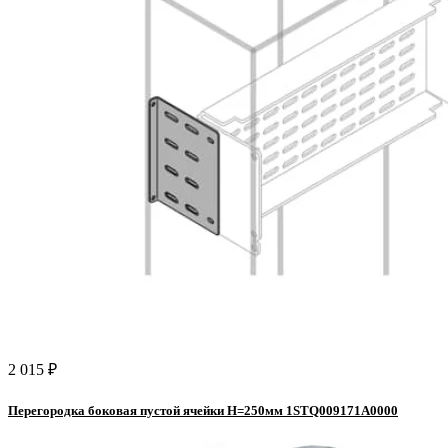
2 015 ₽
Перегородка боковая пустой ячейки H=250мм 1STQ009171A0000