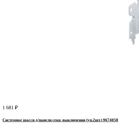
1 681 ₽
Системное шасси д/панели секц. выключения (уп.2шт.) 9674058