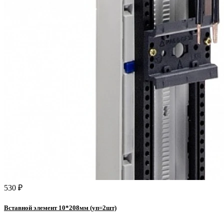
530 ₽
Вставной элемент 10*208мм (уп=2шт)