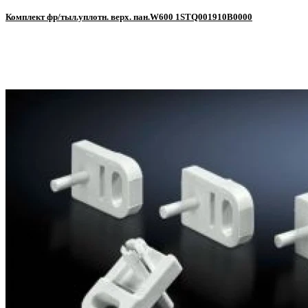
Комплект фр/тыл.уплотн. верх. пан.W600 1STQ001910В0000