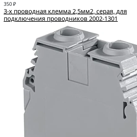
350 ₽
3-х проводная клемма 2,5мм2, серая, для
подключения проводников 2002-1301