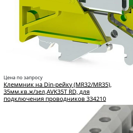
Цена по запросу
Клеммник на Din-рейку (MR32/MR35),
35мм.кв.ж/зел,AVK35T RD, для
подключения проводников 334210