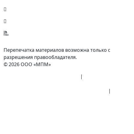
8 (800) 700-77-05
info@minpromarket.ru
Отправить спецификацию
Перепечатка материалов возможна только с
разрешения правообладателя.
© 2026 ООО «МПМ»
Политика конфиденциальности
|
Согласие на
обработку данных
Политика обработки персональных данных
|
Публичная оферта