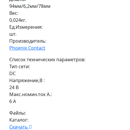
94мм/6,2мм/78мм
Вес:
0,024кг.
Ед.Измерения:
шт.
Производитель:
Phoenix Contact
Список технических параметров:
Тип сети:
DC
Напряжение,В :
24 В
Макс.номин.ток А.:
6 А
Файлы:
Каталог:
Скачать