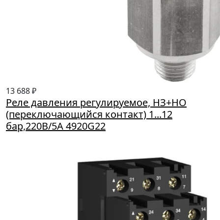
13 688 ₽
Реле давления регулируемое, НЗ+НО
(переключающийся контакт) 1...12
бар,220В/5А 4920G22