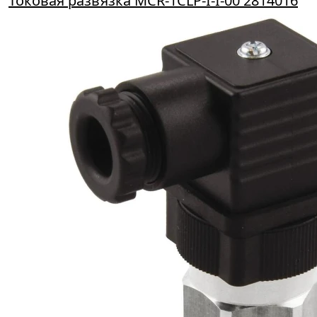
Токовая развязка MCR-1CLP-I-I-00 2814016