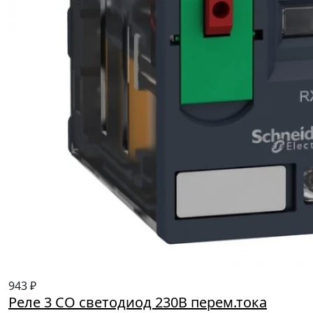
943 ₽
Реле 3 CO светодиод 230B перем.тока