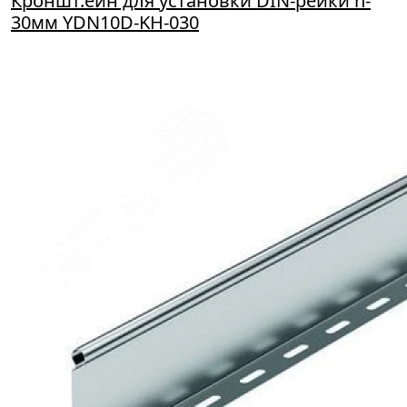
Кроншт.ейн для установки DIN-рейки h-
30мм YDN10D-KH-030