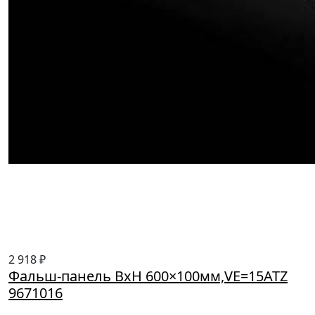
2 918 ₽
Фальш-панель ВхН 600×100мм,VE=15ATZ
9671016