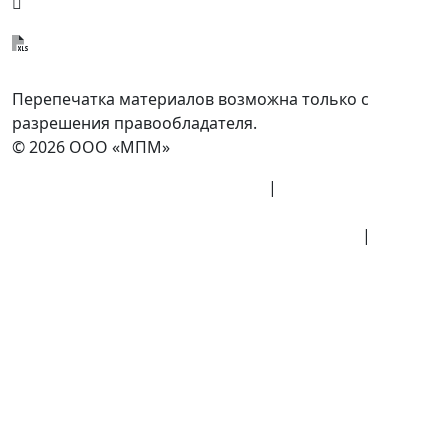
info@minpromarket.ru
Отправить спецификацию
Перепечатка материалов возможна только с
разрешения правообладателя.
© 2026 ООО «МПМ»
Политика конфиденциальности
|
Согласие на
обработку данных
Политика обработки персональных данных
|
Публичная оферта