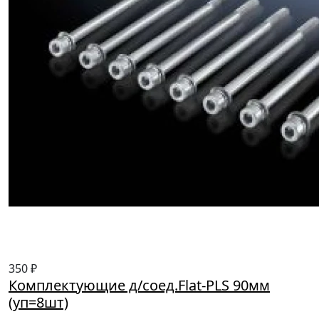
350 ₽
Комплектующие д/соед.Flat-PLS 90мм
(уп=8шт)