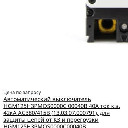
Цена по запросу
Автоматический выключатель
HGM125H3PMOS0000C 00040B 40A ток к.з.
42кА АС380/415В (13.03.07.000791), для
защиты цепей от КЗ и перегрузки
HGM125H3PMOS0000C00040B