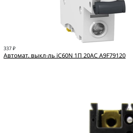
337 ₽
Автомат. выкл-ль iC60N 1П 20AC A9F79120