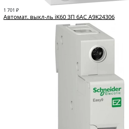
1 701 ₽
Автомат. выкл-ль iK60 3П 6AC A9K24306