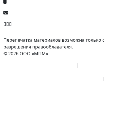
8 (800) 700-77-05
info@minpromarket.ru
Отправить спецификацию
Перепечатка материалов возможна только с
разрешения правообладателя.
© 2026 ООО «МПМ»
Политика конфиденциальности
|
Согласие на
обработку данных
Политика обработки персональных данных
|
Публичная оферта