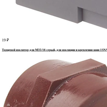
19 ₽
Торцевой изолятор для М35/16 серый, для изоляции и крепления шин 1S