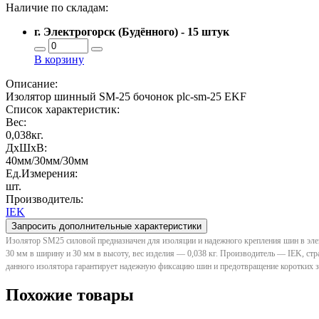
Наличие по складам:
г. Электрогорск (Будённого) - 15 штук
В корзину
Описание:
Изолятор шинный SM-25 бочонок plc-sm-25 EKF
Список характеристик:
Вес:
0,038кг.
ДxШxВ:
40мм/30мм/30мм
Ед.Измерения:
шт.
Производитель:
IEK
Запросить дополнительные характеристики
Изолятор SM25 силовой предназначен для изоляции и надежного крепления шин в элек
30 мм в ширину и 30 мм в высоту, вес изделия — 0,038 кг. Производитель — IEK, стр
данного изолятора гарантирует надежную фиксацию шин и предотвращение коротких з
Похожие товары