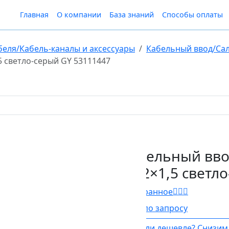
Главная
О компании
База знаний
Способы оплаты
беля/Кабель-каналы и аксессуары
Кабельный ввод/Са
 светло-серый GY 53111447
Кабельный вво
M32×1,5 светло
В Избранное
Цена по запросу
Нашли дешевле? Снизим 