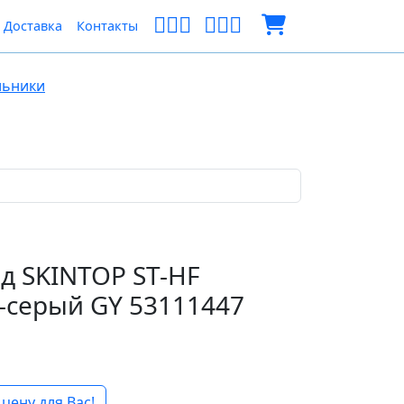
Доставка
Контакты
льники
д SKINTOP ST-HF
-серый GY 53111447
цену для Вас!