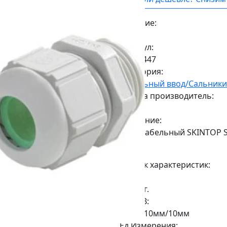
Наличие:
Под заказ
Артикул:
53111447
Категория:
Кабельный ввод/Сальники
Страна производитель:
Китай
Описание:
Ввод кабельный SKINTOP ST
LAPP
Список характеристик:
Вес:
0,003кг.
ДxШxВ:
10мм/10мм/10мм
Ед.Измерения: