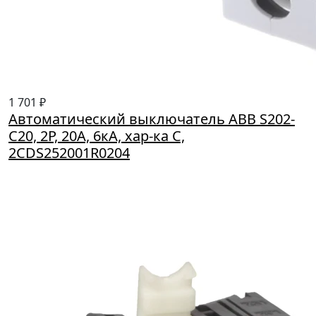
1 701 ₽
Автоматический выключатель ABB S202-
C20, 2P, 20А, 6кА, хар-ка C,
2CDS252001R0204