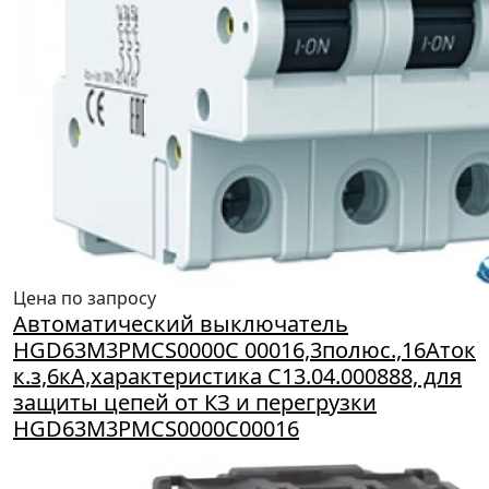
Цена по запросу
Автоматический выключатель
HGD63M3PMCS0000C 00016,3полюс.,16Aток
к.з,6кА,характеристика С13.04.000888, для
защиты цепей от КЗ и перегрузки
HGD63M3PMCS0000C00016