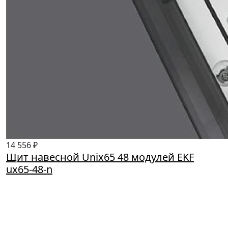
14 556 ₽
Щит навесной Unix65 48 модулей EKF
ux65-48-n