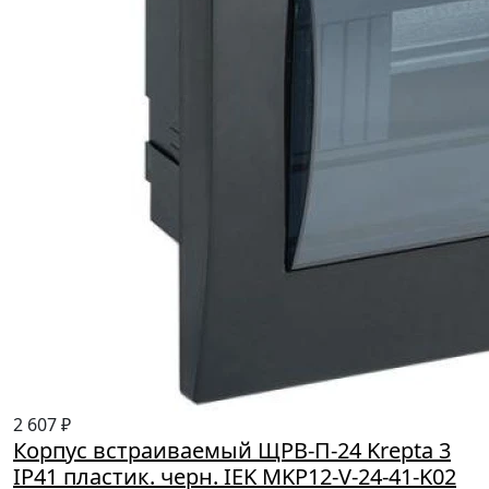
2 607 ₽
Корпус встраиваемый ЩРВ-П-24 Krepta 3
IP41 пластик. черн. IEK MKP12-V-24-41-K02