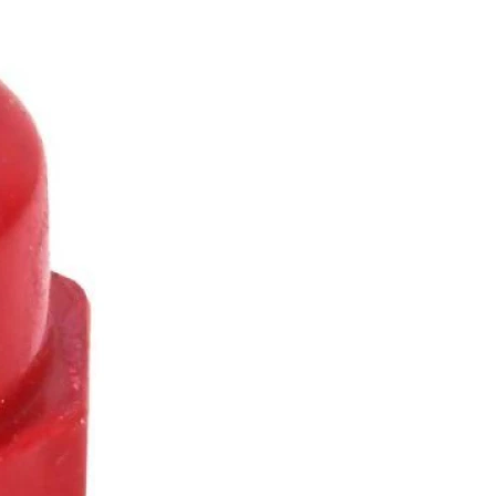
 Столбы) - 1374 штуки
265 штук
хняя Пышма) - 100 штук