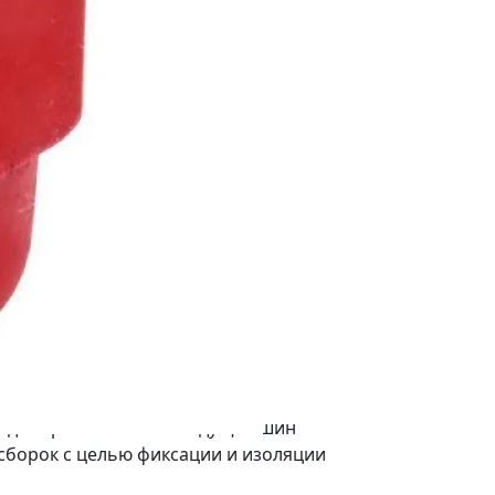
ова) - 212 штук
сай) - 1407 штук
1197 штук
) - 3970 штук
 для крепления токоведущих шин
сборок с целью фиксации и изоляции
пуса и панелей сборки, с