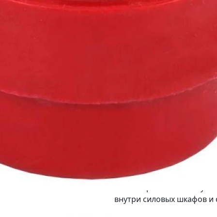
В корзину
г. Новосибирск (Петух
В корзину
г. Ростов-на-Дону (Ак
В корзину
г. Самара (Кинель) - 
В корзину
г. Тула (Скуратовская
В корзину
Описание:
Изоляторы шинные служат
внутри силовых шкафов и 
токоведущих частей от кор