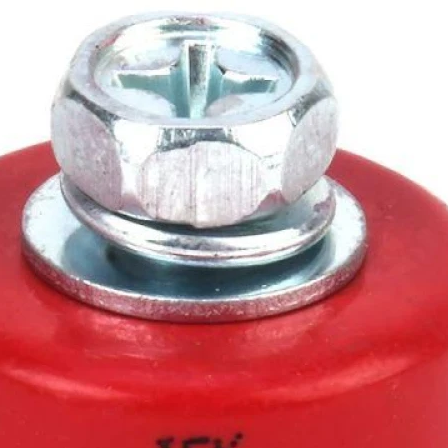
последующим подключени
распределения электроэне
с одной стороны с помощ
корпусу, с другой стороны
шина. Каждая шина устана
(на концах шины), а так 
изоляторов (в зависимост
Список характеристик:
Гарантия мес.:
12 мес.
ДxШxВ:
30мм/30мм/50мм
Вес:
0.03кг.
Производитель:
IEK
Список технических парам