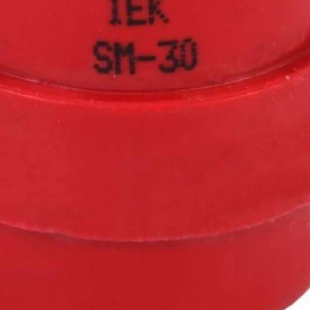
Максимальный расчетный 
380
Количество полюсов:
1
Сертификаты:
41814 от 20:
Скачать
41814 от 20:
Скачать
Запросить дополнительн