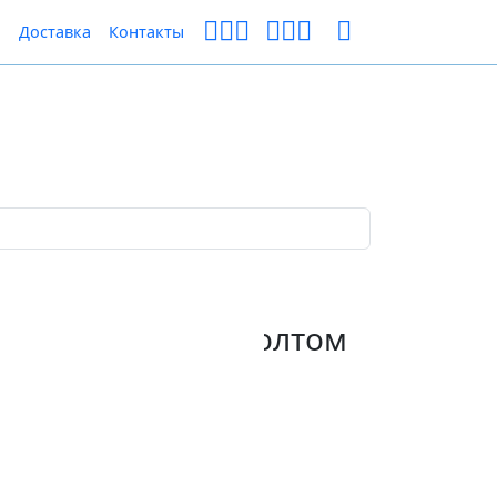
ы
Доставка
Контакты
(М8) силовой с болтом
-B
цену для Вас!