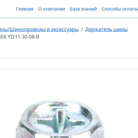
Главная
О компании
База знаний
Способы оплат
ны/Шинопроводы и аксессуары
Держатель шины
EK YIS11-30-08-B
Изолятор SM30 
IEK YIS11-30-08
В Избранное
86 ₽
шт.
, включая НДС 22%
Нашли дешевле? Снизим 