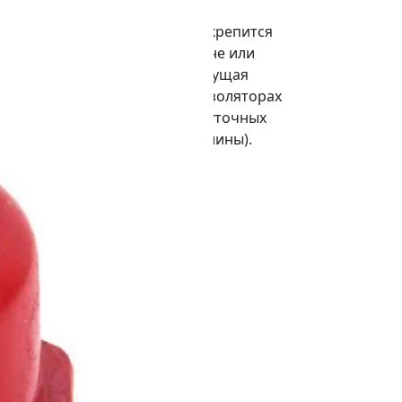
ем силовых проводников для
ргии внутри щита. Изолятор крепится
ью болта к монтажной пластине или
 к изолятору крепится токоведущая
вливается минимум на двух изоляторах
же возможна установка промежуточных
и от схемы монтажа и длины шины).
етров: