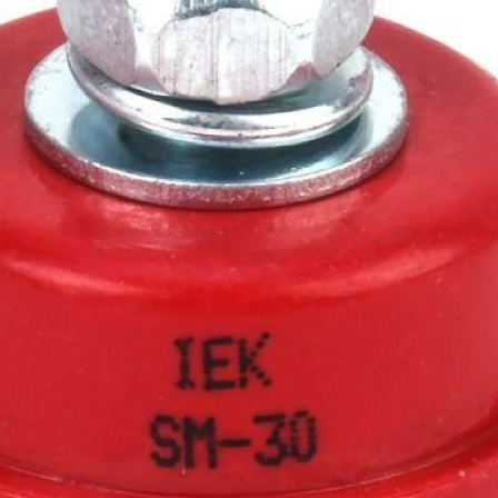
Наличие:
Есть
Артикул:
YIS11-30-08-B
Категория:
Держатель шины
Страна производитель:
Китай
Наличие по складам:
г. Домодедово (Белые
В корзину
г. Тверь (Победы) - 1
В корзину
г. Екатеринбург (Вер